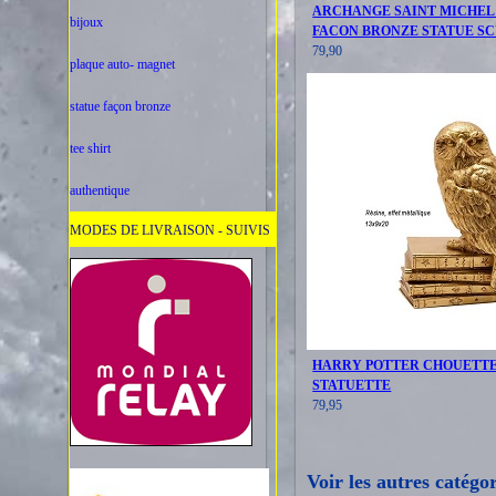
ARCHANGE SAINT MICHEL 
bijoux
FACON BRONZE STATUE S
79,90
plaque auto- magnet
statue façon bronze
tee shirt
authentique
MODES DE LIVRAISON - SUIVIS
HARRY POTTER CHOUETT
STATUETTE
79,95
Voir les autres catégo