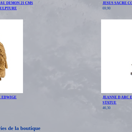
AU DEMON 21 CMS
JESUS SACRE C
CULPTURE
69,90
E EDWIGE
JEANNE D ARC 
STATUE
46,30
ries de la boutique