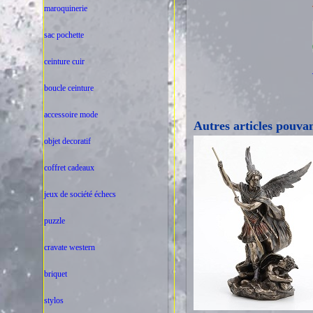
maroquinerie
sac pochette
ceinture cuir
boucle ceinture
accessoire mode
Autres articles pouvan
objet decoratif
coffret cadeaux
jeux de société échecs
puzzle
cravate western
briquet
stylos