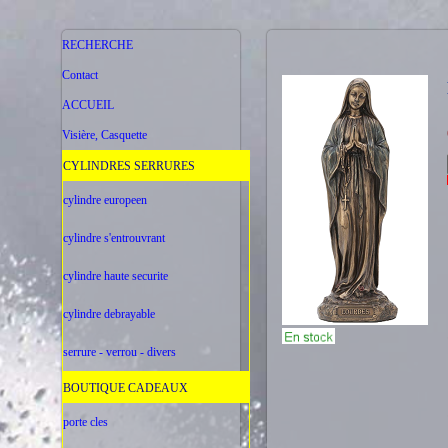
RECHERCHE
Contact
ACCUEIL
Visière, Casquette
CYLINDRES SERRURES
cylindre europeen
cylindre s'entrouvrant
cylindre haute securite
cylindre debrayable
serrure - verrou - divers
BOUTIQUE CADEAUX
porte cles