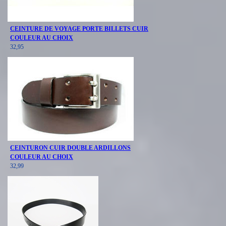
CEINTURE DE VOYAGE PORTE BILLETS CUIR
COULEUR AU CHOIX
32,95
CEINTURON CUIR DOUBLE ARDILLONS
COULEUR AU CHOIX
32,99