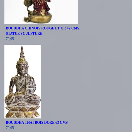
BOUDDHA CHINOIS ROUGE ET OR 42 CMS
STATUE SCULPTURE
79,95
BOUDDHA THAI BOIS DORE 63 CMS
79,95