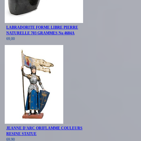
LABRADORITE FORME LIBRE PIERRE
NATURELLE 703 GRAMMES No 4684A
69,00
JEANNE D'ARC ORIFLAMME COULEURS
RESINE STATUE
69,90