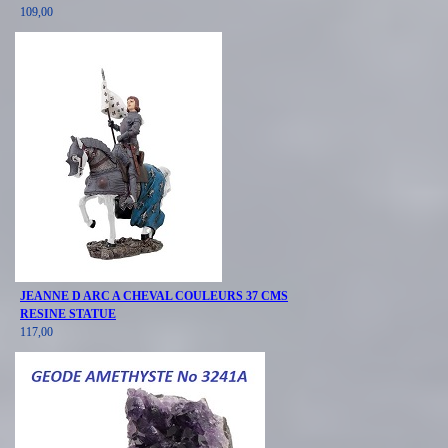
109,00
JEANNE D ARC A CHEVAL COULEURS 37 CMS
RESINE STATUE
117,00