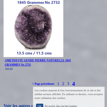
AMETHYSTE GEODE PIERRE NATURELLE 1845
GRAMMES No 2732
169,00
4
1
2
3
< Page précédente
Les cookies assurent le bon fonctionnement de ce site et des
médias sociaux affichés. En utilisant ce dernier, vous acceptez
notre utilisation des cookies.
Voir les autres catégories de la boutique
En savoir plus sur les cookies
OK