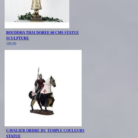
BOUDDHA THAI DOREE 60 CMS STATUE
SCULPTURE
109,00
CAVALIER ORDRE DU TEMPLE COULEURS
STATUE